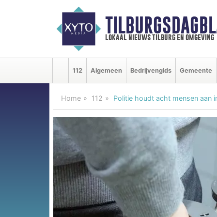
TILBURGSDAGBL
lokaal nieuws tilburg en omgeving
112
Algemeen
Bedrijvengids
Gemeente
Home
112
Politie houdt acht mensen aan 