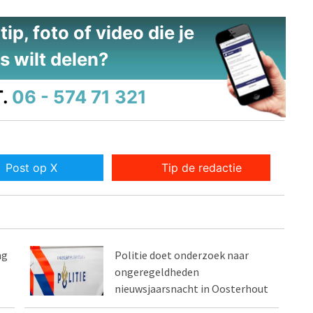
ip, foto of video die je
s wilt delen?
.
06 - 574 71 321
Post op X
Tip de redactie
ng
Politie doet onderzoek naar
ongeregeldheden
nieuwsjaarsnacht in Oosterhout