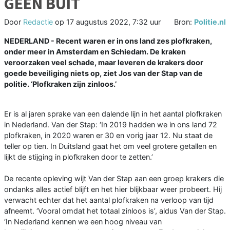
GEEN BUIT
Door
Redactie
op
17 augustus 2022, 7:32 uur
Bron:
Politie.nl
NEDERLAND - Recent waren er in ons land zes plofkraken,
onder meer in Amsterdam en Schiedam. De kraken
veroorzaken veel schade, maar leveren de krakers door
goede beveiliging niets op, ziet Jos van der Stap van de
politie. ‘Plofkraken zijn zinloos.’
Er is al jaren sprake van een dalende lijn in het aantal plofkraken
in Nederland. Van der Stap: ‘In 2019 hadden we in ons land 72
plofkraken, in 2020 waren er 30 en vorig jaar 12. Nu staat de
teller op tien. In Duitsland gaat het om veel grotere getallen en
lijkt de stijging in plofkraken door te zetten.’
De recente opleving wijt Van der Stap aan een groep krakers die
ondanks alles actief blijft en het hier blijkbaar weer probeert. Hij
verwacht echter dat het aantal plofkraken na verloop van tijd
afneemt. ‘Vooral omdat het totaal zinloos is’, aldus Van der Stap.
‘In Nederland kennen we een hoog niveau van