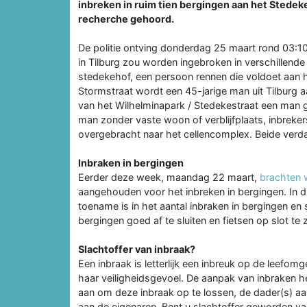
inbreken in ruim tien bergingen aan het Stedeke
recherche gehoord.
De politie ontving donderdag 25 maart rond 03:10
in Tilburg zou worden ingebroken in verschillende 
stedekehof, een persoon rennen die voldoet aan h
Stormstraat wordt een 45-jarige man uit Tilbur
van het Wilhelminapark / Stedekestraat een man g
man zonder vaste woon of verblijfplaats, inbreker
overgebracht naar het cellencomplex. Beide verda
Inbraken in bergingen
Eerder deze week, maandag 22 maart,
brachten w
aangehouden voor het inbreken in bergingen. In 
toename is in het aantal inbraken in bergingen en
bergingen goed af te sluiten en fietsen op slot te 
Slachtoffer van inbraak?
Een inbraak is letterlijk een inbreuk op de leefomg
haar veiligheidsgevoel. De aanpak van inbraken heef
aan om deze inbraak op te lossen, de dader(s) aa
aan de eigenaren. Bent u slachtoffer geworden v