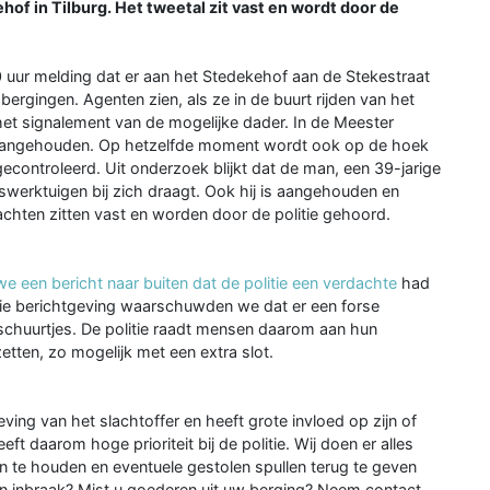
hof in Tilburg. Het tweetal zit vast en wordt door de
 uur melding dat er aan het Stedekehof aan de Stekestraat
bergingen. Agenten zien, als ze in de buurt rijden van het
et signalement van de mogelijke dader. In de Meester
g aangehouden. Op hetzelfde moment wordt ook op de hoek
econtroleerd. Uit onderzoek blijkt dat de man, een 39-jarige
swerktuigen bij zich draagt. Ook hij is aangehouden en
chten zitten vast en worden door de politie gehoord.
e een bericht naar buiten dat de politie een verdachte
had
die berichtgeving waarschuwden we dat er een forse
 schuurtjes. De politie raadt mensen daarom aan hun
zetten, zo mogelijk met een extra slot.
eving van het slachtoffer en heeft grote invloed op zijn of
t daarom hoge prioriteit bij de politie. Wij doen er alles
n te houden en eventuele gestolen spullen terug te geven
an inbraak? Mist u goederen uit uw berging? Neem contact