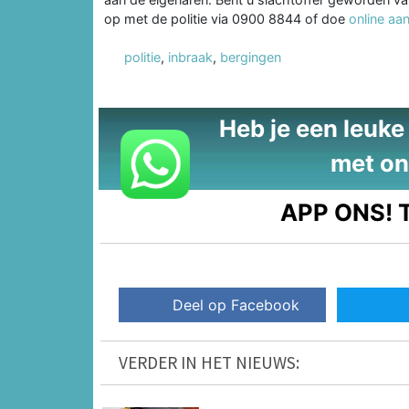
op met de politie via 0900 8844 of doe
online aan
politie
,
inbraak
,
bergingen
Heb je een leuke t
met on
APP ONS!
T
Deel op Facebook
VERDER IN HET NIEUWS: