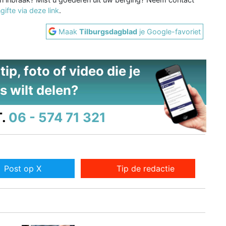
gifte via deze link
.
Maak
Tilburgsdagblad
je Google-favoriet
ip, foto of video die je
s wilt delen?
.
06 - 574 71 321
Post op X
Tip de redactie