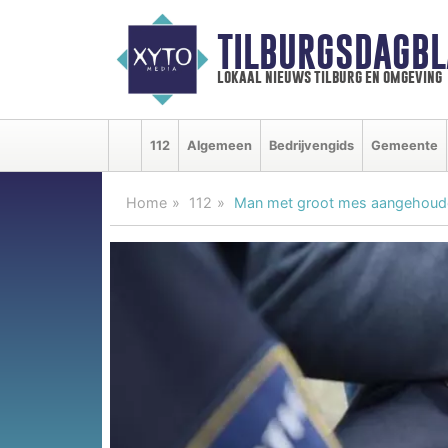
TILBURGSDAGBL
lokaal nieuws tilburg en omgeving
112
Algemeen
Bedrijvengids
Gemeente
Home
112
Man met groot mes aangehoud