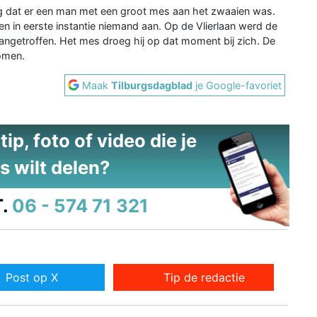
g dat er een man met een groot mes aan het zwaaien was.
en in eerste instantie niemand aan. Op de Vlierlaan werd de
 aangetroffen. Het mes droeg hij op dat moment bij zich. De
omen.
Maak
Tilburgsdagblad
je Google-favoriet
ip, foto of video die je
s wilt delen?
.
06 - 574 71 321
Post op X
Tip de redactie