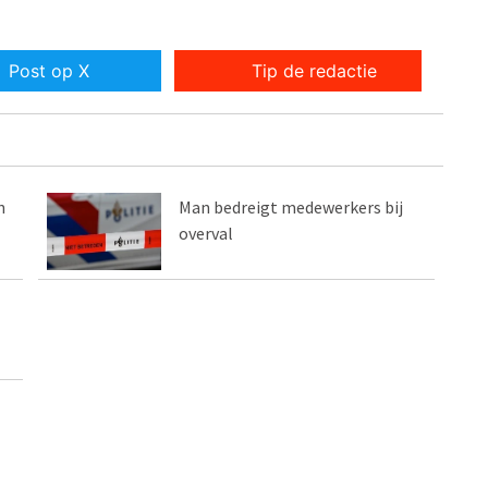
Post op X
Tip de redactie
n
Man bedreigt medewerkers bij
overval