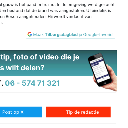
al gauw is het pand ontruimd. In de omgeving werd gezocht
en bestond dat de brand was aangestoken. Uiteindelijk is
 Den Bosch aangehouden. Hij wordt verdacht van
r.
Maak
Tilburgsdagblad
je Google-favoriet
ip, foto of video die je
s wilt delen?
.
06 - 574 71 321
Post op X
Tip de redactie