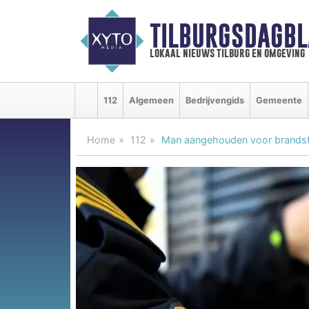
TILBURGSDAGBL
lokaal nieuws tilburg en omgeving
112
Algemeen
Bedrijvengids
Gemeente
Home
112
Man aangehouden voor brandst