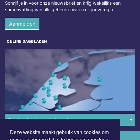
Schrijf je in voor onze nieuwsbrief en krijg wekelijks een
samenvatting van alle gebeurtenissen uit jouw regio.
Aanmelden
ONLINE DAGBLADEN
Overige dagbladen in de regio
Deze website maakt gebruik van cookies om
Algemene voorwaarden
ervoor te zorgen dat u de beste ervaring krijgt