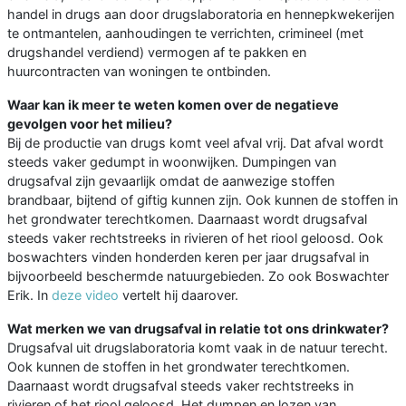
handel in drugs aan door drugslaboratoria en hennepkwekerijen
te ontmantelen, aanhoudingen te verrichten, crimineel (met
drugshandel verdiend) vermogen af te pakken en
huurcontracten van woningen te ontbinden.
Waar kan ik meer te weten komen over de negatieve
gevolgen voor het milieu?
Bij de productie van drugs komt veel afval vrij. Dat afval wordt
steeds vaker gedumpt in woonwijken. Dumpingen van
drugsafval zijn gevaarlijk omdat de aanwezige stoffen
brandbaar, bijtend of giftig kunnen zijn. Ook kunnen de stoffen in
het grondwater terechtkomen. Daarnaast wordt drugsafval
steeds vaker rechtstreeks in rivieren of het riool geloosd. Ook
boswachters vinden honderden keren per jaar drugsafval in
bijvoorbeeld beschermde natuurgebieden. Zo ook Boswachter
Erik. In
deze video
vertelt hij daarover.
Wat merken we van drugsafval in relatie tot ons drinkwater?
Drugsafval uit drugslaboratoria komt vaak in de natuur terecht.
Ook kunnen de stoffen in het grondwater terechtkomen.
Daarnaast wordt drugsafval steeds vaker rechtstreeks in
rivieren of het riool geloosd. Het dumpen en lozen van