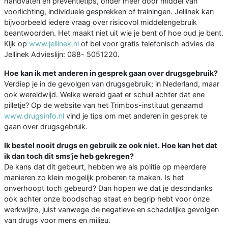
handvaten en preventietips, onder meer door middel van
voorlichting, individuele gesprekken of trainingen. Jellinek kan
bijvoorbeeld iedere vraag over risicovol middelengebruik
beantwoorden. Het maakt niet uit wie je bent of hoe oud je bent.
Kijk op
www.jellinek.nl
of bel voor gratis telefonisch advies de
Jellinek Advieslijn: 088- 5051220.
Hoe kan ik met anderen in gesprek gaan over drugsgebruik?
Verdiep je in de gevolgen van drugsgebruik; in Nederland, maar
ook wereldwijd. Welke wereld gaat er schuil achter dat ene
pilletje? Op de website van het Trimbos-instituut genaamd
www.drugsinfo.nl
vind je tips om met anderen in gesprek te
gaan over drugsgebruik.
Ik bestel nooit drugs en gebruik ze ook niet. Hoe kan het dat
ik dan toch dit sms’je heb gekregen?
De kans dat dit gebeurt, hebben we als politie op meerdere
manieren zo klein mogelijk proberen te maken. Is het
onverhoopt toch gebeurd? Dan hopen we dat je desondanks
ook achter onze boodschap staat en begrip hebt voor onze
werkwijze, juist vanwege de negatieve en schadelijke gevolgen
van drugs voor mens en milieu.