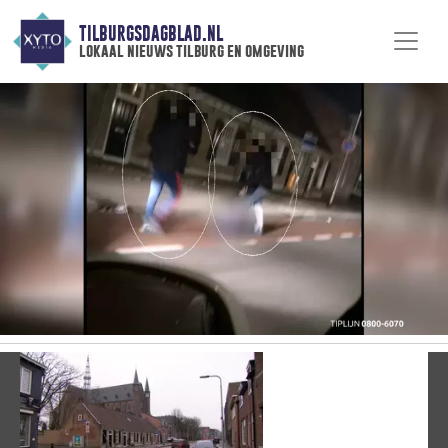
TILBURGSDAGBLAD.NL
lokaal nieuws tilburg en omgeving
Vorige
V