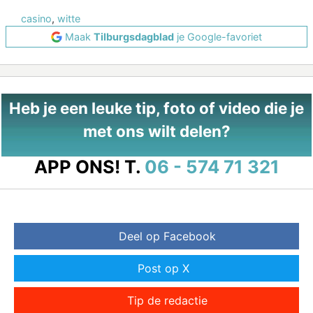
casino
,
witte
Maak
Tilburgsdagblad
je Google-favoriet
Heb je een leuke tip, foto of video die je
met ons wilt delen?
APP ONS!
T.
06 - 574 71 321
Deel op Facebook
Post op X
Tip de redactie