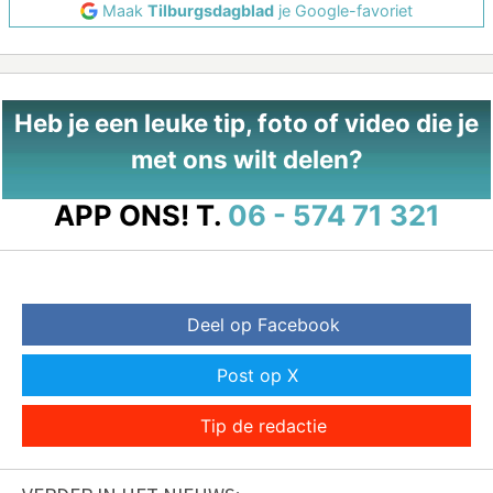
Maak
Tilburgsdagblad
je Google-favoriet
Heb je een leuke tip, foto of video die je
met ons wilt delen?
APP ONS!
T.
06 - 574 71 321
Deel op Facebook
Post op X
Tip de redactie