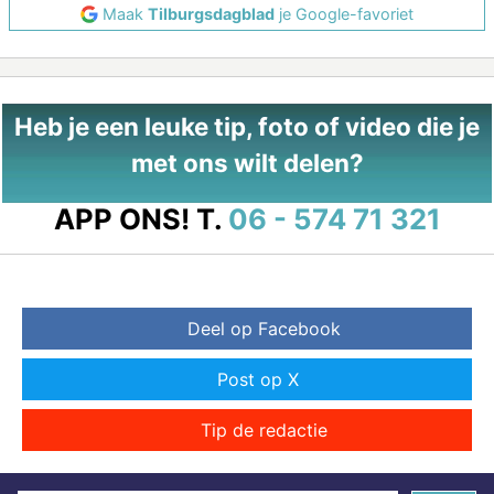
Maak
Tilburgsdagblad
je Google-favoriet
Heb je een leuke tip, foto of video die je
met ons wilt delen?
APP ONS!
T.
06 - 574 71 321
Deel op Facebook
Post op X
Tip de redactie