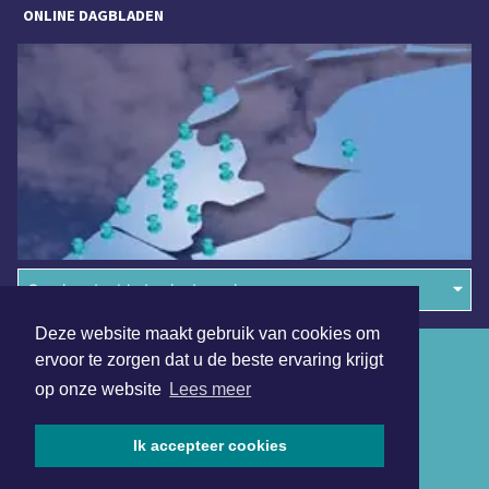
ONLINE DAGBLADEN
Overige dagbladen in de regio
Deze website maakt gebruik van cookies om
Algemene voorwaarden
ervoor te zorgen dat u de beste ervaring krijgt
op onze website
Lees meer
Disclaimer
Privacy Statement
Ik accepteer cookies
Copyright (c) 2026 | Tilburgsdagblad.nl - Alle rechten