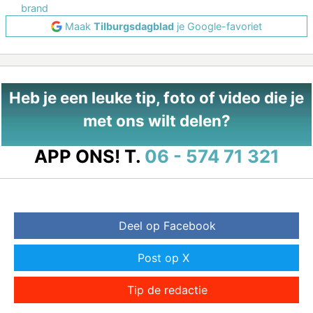
brand
Maak
Tilburgsdagblad
je Google-favoriet
Heb je een leuke tip, foto of video die je
met ons wilt delen?
APP ONS!
T.
06 - 574 71 321
Deel op Facebook
Post op X
Tip de redactie