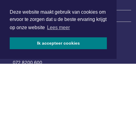
Deze website maakt gebruik van cookies om
|
Nieuws | Sport | Evenementen
ervoor te zorgen dat u de beste ervaring krijgt
op onze website
Lees meer
Hoofdvestiging:
Ik accepteer cookies
van Benthuizenlaan 1
1701 BZ Heerhugowaard
072 8200 600
redactie@xyto.nl
www.xyto.nl
SOCIAL MEDIA
NIEUWSBRIEF AANMELDEN
Schrijf je in voor onze nieuwsbrief en krijg wekelijks een
samenvatting van alle gebeurtenissen uit jouw regio.