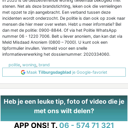
In 2020 is de desbetreffende woning tweemaal bekogeld met
stenen. Net als deze brandstichting, leken ook die vernielingen
met opzet te zijn aangebracht. Een verband tussen deze
incidenten wordt onderzocht. De politie is dan ook op zoek naar
mensen die hier meer over weten. Hebt u meer informatie? Bel
dan met de politie: 0900-8844. Of via het Politie WhatsApp
nummer 06 - 1220 7006. Belt u liever anoniem, dan kan dat via
Meld Misdaad Anoniem (0800 – 7000). U kunt ook een
tipformulier invullen. Vermeld voor een snelle
informatieverwerking het dossiernummer: 2020334060.
politie
,
woning
,
brand
Maak
Tilburgsdagblad
je Google-favoriet
Heb je een leuke tip, foto of video die je
met ons wilt delen?
APP ONS!
T.
06 - 574 71 321