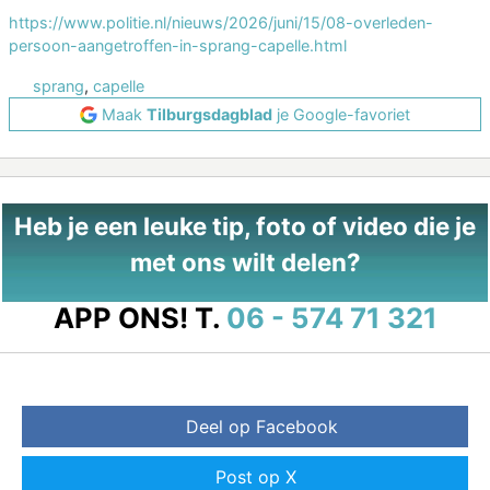
https://www.politie.nl/nieuws/2026/juni/15/08-overleden-
persoon-aangetroffen-in-sprang-capelle.html
sprang
,
capelle
Maak
Tilburgsdagblad
je Google-favoriet
Heb je een leuke tip, foto of video die je
met ons wilt delen?
APP ONS!
T.
06 - 574 71 321
Deel op Facebook
Post op X