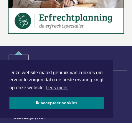
|
Nieuws | Sport | Evenementen
Deze website maakt gebruik van cookies om
ervoor te zorgen dat u de beste ervaring krijgt
Hoofdvestiging:
op onze website
Lees meer
van Benthuizenlaan 1
1701 BZ Heerhugowaard
Ik accepteer cookies
072 8200 600
redactie@xyto.nl
www.xyto.nl