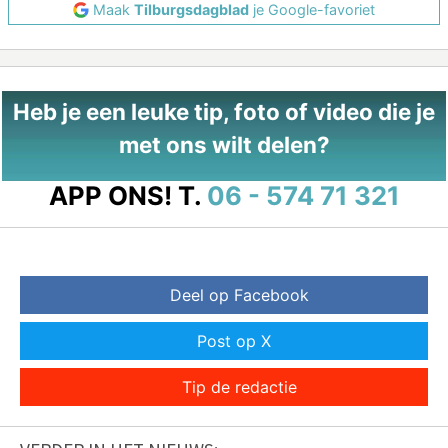
Maak
Tilburgsdagblad
je Google-favoriet
Heb je een leuke tip, foto of video die je
met ons wilt delen?
APP ONS!
T.
06 - 574 71 321
Deel op Facebook
Post op X
Tip de redactie